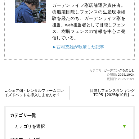
ガーデンライフ彩店舗運営責任者。
樹脂製目隠しフェンスの生産現場経
験を経たのち、ガーデンライフ彩を
担当。web担当者として目隠しフェン
ス、樹脂フェンスの情報を中心に発
信している。
►
西村充雄が執筆した記事
カテゴリ:
ガーデニングを楽しむ
公開日:
2025/10/24
更新日: 2025/11/21
←シェア畑・レンタルファームにレ
目隠しフェンスランキング
イズドベッドを導入しませんか？
TOP5【2025年10月】→
カテゴリ一覧
カテゴリを選択