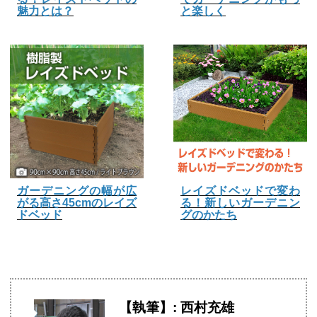
魅力とは？
と楽しく
ガーデニングの幅が広
レイズドベッドで変わ
がる高さ45cmのレイズ
る！新しいガーデニン
ドベッド
グのかたち
【執筆】: 西村充雄