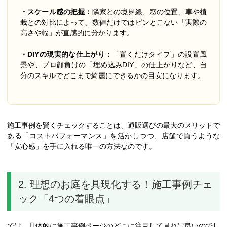
・スケール感の把握：
隣家との境界線、窓の位置、車や植
栽との対比によって、数値だけではピンとこない「実際の
高さや幅」が直感的に分かります。
・DIYの現実的な仕上がり：
「置くだけタイプ」の設置風
景や、プロ顔負けの「埋め込みDIY」の仕上がりなど、自
分のスキルでどこまで綺麗にできるかの目安になります。
施工事例を賢くチェックすることは、通販選びの最大のメリットで
ある「コストパフォーマンス」を活かしつつ、店舗で買うような
「安心感」を手に入れる唯一の方法なのです。
2. 理想のお庭を具現化する！施工事例チェ
ック「4つの着眼点」
では、具体的に施工事例ページのどこに注目して見れば良いのでし