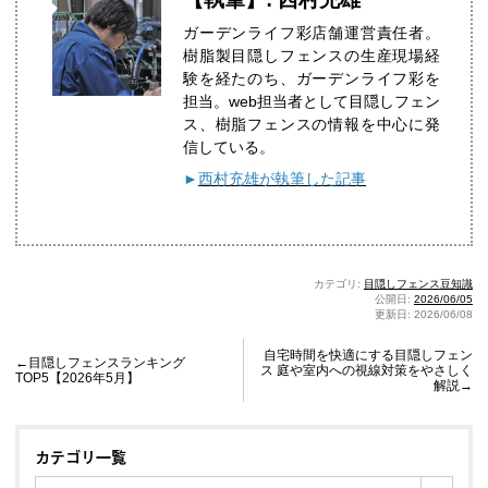
ガーデンライフ彩店舗運営責任者。
樹脂製目隠しフェンスの生産現場経
験を経たのち、ガーデンライフ彩を
担当。web担当者として目隠しフェン
ス、樹脂フェンスの情報を中心に発
信している。
►
西村充雄が執筆した記事
カテゴリ:
目隠しフェンス豆知識
公開日:
2026/06/05
更新日: 2026/06/08
自宅時間を快適にする目隠しフェン
←目隠しフェンスランキング
ス 庭や室内への視線対策をやさしく
TOP5【2026年5月】
解説→
カテゴリ一覧