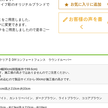
お気に入りに追加
ンライフ彩のオリジナルブランドで
お客様の声を書
ミをご用意しました。
く
クに変更できます。
クをご用意しましたので是非ご一
-サクリア-】DIYコンフォートフェンス ラウンドルーバー
m幅90cm(樹脂板外寸89.6cm)
す。施工後の高さではありませんのでご注意ください。
角
埋め込むので製品サイズから-30cmが施工後の高さです。
cm/高さ210cm 約33cm
ホワイト、カントリーパイン、ダークブラウン、ライトブラウン、ココアブラウン
cm・約13kg/高さ210cm・約16kg)