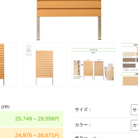
(
2
件)
サイズ：
25,749～29,558
円
カラー：
24,976～28,671
円