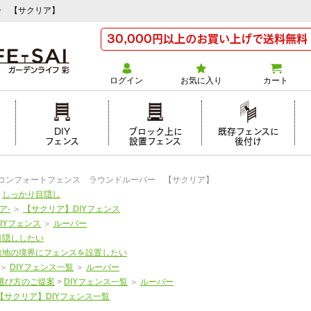
ー 【サクリア】
30,000円以上のお買い上げで送料無料
ログイン
お気に入り
カート
け
DIY
ブロック上に
既存フェンスに
フェンス
設置フェンス
後付け
Yコンフォートフェンス ラウンドルーバー 【サクリア】
＞
しっかり目隠し
ア-
＞
【サクリア】DIYフェンス
DIYフェンス
＞
ルーバー
目隠ししたい
敷地の境界にフェンスを設置したい
＞
DIYフェンス一覧
＞
ルーバー
選び方のご提案
>
DIYフェンス一覧
＞
ルーバー
【サクリア】DIYフェンス一覧