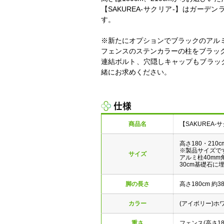
【SAKUREA-サクリア-】はガーデ
す。
※新たにオプションでブラックのアル
フェンスのステンカラーの柱をブラッ
連結ボルト、穴隠しキャップもブラッ
緒にお求めください。
仕様
商品名
【SAKUREA
高さ180・210c
※製品サイズで
サイズ
アルミ柱40mm
30cm基礎石に
脚の長さ
高さ180cm 約38
カラー
(アイボリー)
重さ
フェンス(高さ180