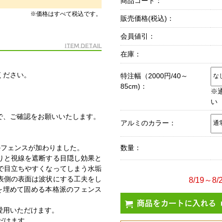
商品コード：
※価格はすべて税込です。
販売価格(税込)：
会員値引：
Item Detail
在庫：
ください。
特注幅（2000円/40～
85cm)：
※
い
で、ご確認をお願いいたします。
アルミのカラー：
のフェンスが加わりました。
数量：
りと視線を遮断する目隠し効果と
で目立ちやすくなってしまう水垢
表側の表面は波状にする工夫をし
8/19～
脚を埋めて固める本格派のフェンス
商品をカートに入れる
愛用いただけます。
ただけます。