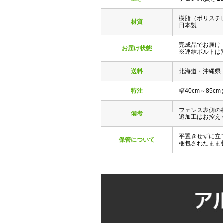
樹脂（ポリスチ
材質
日本製
完成品でお届け
お届け状態
※連結ボルトは
送料
北海道・沖縄県
特注
幅40cm～85
フェンス表側の
備考
追加工はお控え
平置きせずに立
保管について
梱包されたまま