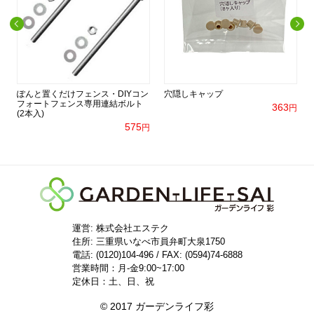
ー
ぽんと置くだけフェンス・DIYコン
穴隠しキャップ
間
フォートフェンス専用連結ボルト
363
円
(2本入)
575
円
円
運営: 株式会社エステク
住所:
三重県いなべ市員弁町大泉1750
電話: (0120)104-496 / FAX: (0594)74-6888
営業時間：月-金9:00~17:00
定休日：土、日、祝
© 2017 ガーデンライフ彩