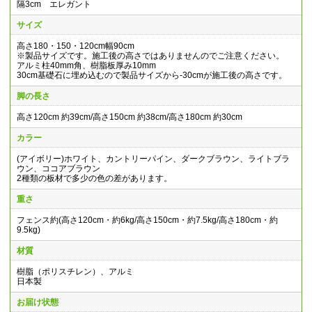
隔3cm エレガント
サイズ
高さ180・150・120cm幅90cm
※製品サイズです。施工後の高さではありませんのでご注意ください。
アルミ柱40mm角、樹脂板厚み10mm
30cm基礎石に埋め込むので製品サイズから-30cmが施工後の高さです。
脚の長さ
高さ120cm 約39cm/高さ150cm 約38cm/高さ180cm 約30cm
カラー
(アイボリー)ホワイト、カントリーパイン、ダークブラウン、ライトブラ
ウン、ココアブラウン
2種類の板材で多少の色の差があります。
重さ
フェンス約(高さ120cm・約6kg/高さ150cm・約7.5kg/高さ180cm・約
9.5kg)
材質
樹脂（ポリスチレン）、アルミ
日本製
お届け状態