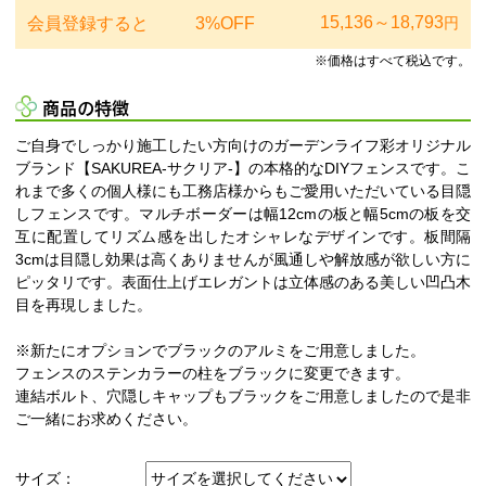
15,136～18,793
会員登録すると
3%OFF
円
※価格はすべて税込です。
商品の特徴
ご自身でしっかり施工したい方向けのガーデンライフ彩オリジナル
ブランド【SAKUREA-サクリア-】の本格的なDIYフェンスです。こ
れまで多くの個人様にも工務店様からもご愛用いただいている目隠
しフェンスです。マルチボーダーは幅12cmの板と幅5cmの板を交
互に配置してリズム感を出したオシャレなデザインです。板間隔
3cmは目隠し効果は高くありませんが風通しや解放感が欲しい方に
ピッタリです。表面仕上げエレガントは立体感のある美しい凹凸木
目を再現しました。
※新たにオプションでブラックのアルミをご用意しました。
フェンスのステンカラーの柱をブラックに変更できます。
連結ボルト、穴隠しキャップもブラックをご用意しましたので是非
ご一緒にお求めください。
サイズ：