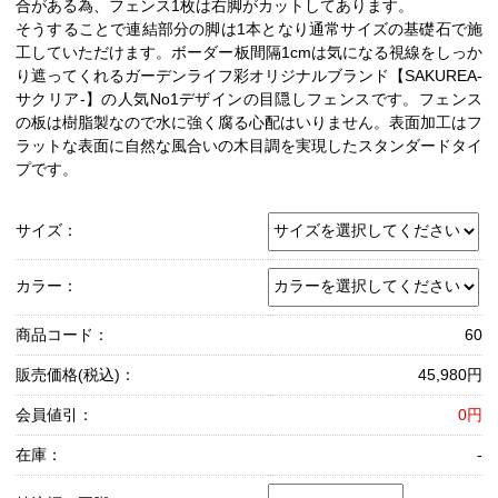
合がある為、フェンス1枚は右脚がカットしてあります。
そうすることで連結部分の脚は1本となり通常サイズの基礎石で施
工していただけます。ボーダー板間隔1cmは気になる視線をしっか
り遮ってくれるガーデンライフ彩オリジナルブランド【SAKUREA-
サクリア-】の人気No1デザインの目隠しフェンスです。フェンス
の板は樹脂製なので水に強く腐る心配はいりません。表面加工はフ
ラットな表面に自然な風合いの木目調を実現したスタンダードタイ
プです。
サイズ：
カラー：
商品コード：
60
販売価格(税込)：
45,980円
会員値引：
0円
在庫：
-