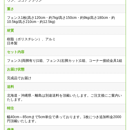
ウン、ココアブラウン
重さ
フェンス1枚(高さ120cm・約7kg/高さ150cm・約9kg/高さ180cm・約
10.5kg/高さ210cm・約12.5kg)
材質
樹脂（ポリスチレン）、アルミ
日本製
セット内容
フェンス(両脚有り)1箱、フェンス(右脚カット)1箱、コーナー接続金具1組
お届け状態
完成品でお届け
送料
北海道・沖縄県・離島は別途送料を頂戴いたします。ご注文後にご案内い
たします。
特注
幅40cm～85cmまで5cm単位で承っております。1枚につき追加料金2000
円頂戴いたします。
備考