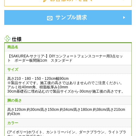
サンプル請求
仕様
商品名
【SAKUREA-サクリア-】DIYコンフォートフェンスコーナー用3点セッ
ト ボーダー板間隔1cm スタンダード
サイズ
高さ210・180・150・120cm幅90cm
※製品サイズです。施工後の高さではありませんのでご注意ください。
アルミ柱40mm角、樹脂板厚み10mm
30cm基礎石に埋め込むので製品サイズから-30cmが施工後の高さです。
脚の長さ
高さ120cm 約30cm/高さ150cm 約34cm/高さ180cm 約38cm/高さ210cm
約43cm
カラー
(アイボリー)ホワイト、カントリーパイン、ダークブラウン、ライトブラ