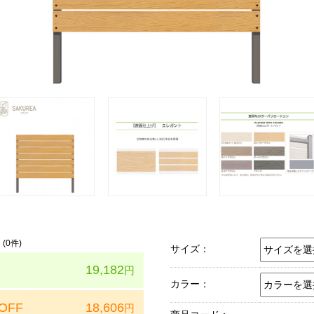
(
0
件)
サイズ：
19,182
円
カラー：
OFF
18,606
円