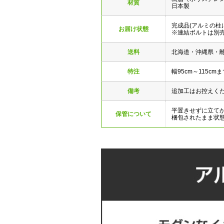
材質
日本製
完成品(アルミの柱
お届け状態
※連結ボルトは別
送料
北海道・沖縄県・
特注
幅95cm～115c
備考
追加工はお控えく
平置きせずに立て
保管について
梱包されたまま状