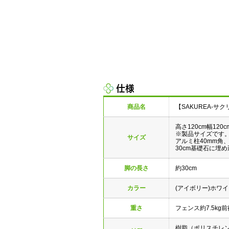
仕様
商品名
【SAKUREA-サ
高さ120cm幅120c
※製品サイズです
サイズ
アルミ柱40mm角
30cm基礎石に埋
脚の長さ
約30cm
カラー
(アイボリー)ホ
重さ
フェンス約7.5kg前
樹脂（ポリスチレ