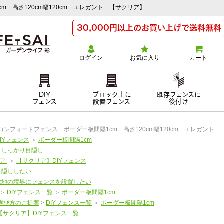
m 高さ120cm幅120cm エレガント 【サクリア】
30,000円以上のお買い上げで送料無料
ログイン
お気に入り
カート
け
DIY
ブロック上に
既存フェンスに
フェンス
設置フェンス
後付け
Yコンフォートフェンス ボーダー板間隔1cm 高さ120cm幅120cm エレガント
DIYフェンス
＞
ボーダー板間隔1cm
＞
しっかり目隠し
ア-
＞
【サクリア】DIYフェンス
目隠ししたい
敷地の境界にフェンスを設置したい
＞
DIYフェンス一覧
＞
ボーダー板間隔1cm
選び方のご提案
>
DIYフェンス一覧
＞
ボーダー板間隔1cm
【サクリア】DIYフェンス一覧