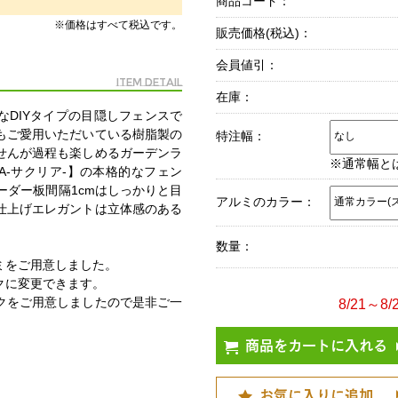
商品コード：
※価格はすべて税込です。
販売価格(税込)：
会員値引：
Item Detail
在庫：
なDIYタイプの目隠しフェンスで
もご愛用いただいている樹脂製の
特注幅：
せんが過程も楽しめるガーデンラ
※通常幅と
A-サクリア-】の本格的なフェン
ボーダー板間隔1cmはしっかりと目
アルミのカラー：
仕上げエレガントは立体感のある
数量：
ミをご用意しました。
クに変更できます。
クをご用意しましたので是非ご一
8/21～
商品をカートに入れる
お気に入りに追加