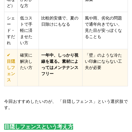
ど）
な方
シェ
低コス
比較的安価で、夏の
風や雨、劣化の問題
ー
トで手
日除けにもなる
で通年向きでない、
ド・
軽に済
見た目が安っぽくな
すだ
ませた
ることも
れ
い方
✔
確実に
一年中、しっかり視
「壁」のような冷た
目隠
解決し
線を遮る。素材によ
い印象にならない工
しフ
たい方
ってはメンテナンス
夫が必要
ェン
フリー
ス
今回おすすめしたいのが、 「目隠しフェンス」という選択肢で
す。
目隠しフェンスという考え方