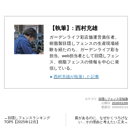
【執筆】: 西村充雄
ガーデンライフ彩店舗運営責任者。
樹脂製目隠しフェンスの生産現場経
験を経たのち、ガーデンライフ彩を
担当。web担当者として目隠しフェン
ス、樹脂フェンスの情報を中心に発
信している。
►
西村充雄が執筆した記事
カテゴリ:
目隠しフェンス豆知識
公開日:
2026/01/09
更新日: 2026/01/13
←目隠しフェンスランキング
庭があるのに、なぜかくつろげな
TOP5【2025年12月】
い…その理由と考えたい工夫→