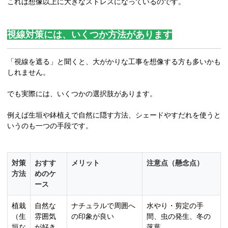
これは想像以上に大きなストレスになっているのです。
視線対策には、いくつか方法があります
「視線を遮る」と聞くと、大がかりな工事を想像する方も多いかも
しれません。
でも実際には、いくつかの選択肢があります。
例えば生垣や鉢植えで自然に隠す方法、シェードやすだれを使うと
いうのも一つの手段です。
対策
おすす
メリット
注意点（懸念点）
方法
めのケ
ース
植栽
自然な
ナチュラルで周囲へ
水やり・剪定の手
（生
雰囲気
の印象が良い
間、虫の発生、冬の
垣な
が好き
落葉