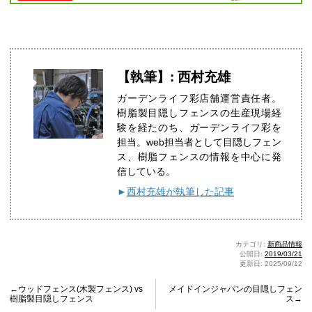
【執筆】: 西村充雄
ガーデンライフ彩店舗運営責任者。
樹脂製目隠しフェンスの生産現場経
験を経たのち、ガーデンライフ彩を
担当。web担当者として目隠しフェン
ス、樹脂フェンスの情報を中心に発
信している。
►
西村充雄が執筆した記事
カテゴリ:
新商品情報
公開日:
2019/03/21
更新日: 2025/09/12
←ウッドフェンス(木製フェンス) vs
メイドインジャパンの目隠しフェン
樹脂製目隠しフェンス
ス→