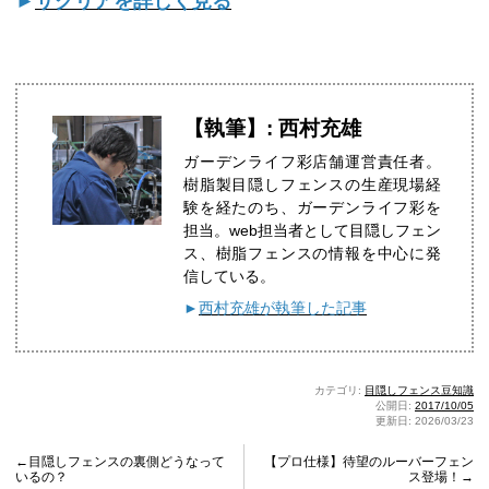
►
サクリアを詳しく見る
【執筆】: 西村充雄
ガーデンライフ彩店舗運営責任者。
樹脂製目隠しフェンスの生産現場経
験を経たのち、ガーデンライフ彩を
担当。web担当者として目隠しフェン
ス、樹脂フェンスの情報を中心に発
信している。
►
西村充雄が執筆した記事
カテゴリ:
目隠しフェンス豆知識
公開日:
2017/10/05
更新日: 2026/03/23
←目隠しフェンスの裏側どうなって
【プロ仕様】待望のルーバーフェン
いるの？
ス登場！→