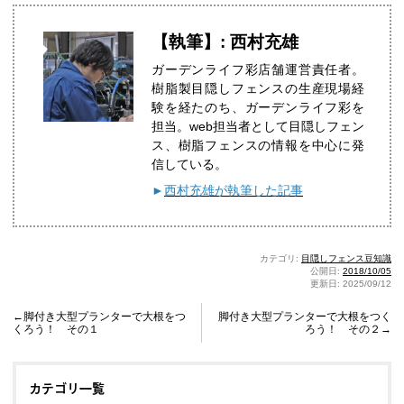
【執筆】: 西村充雄
ガーデンライフ彩店舗運営責任者。
樹脂製目隠しフェンスの生産現場経
験を経たのち、ガーデンライフ彩を
担当。web担当者として目隠しフェン
ス、樹脂フェンスの情報を中心に発
信している。
►
西村充雄が執筆した記事
カテゴリ:
目隠しフェンス豆知識
公開日:
2018/10/05
更新日: 2025/09/12
←脚付き大型プランターで大根をつ
脚付き大型プランターで大根をつく
くろう！ その１
ろう！ その２→
カテゴリ一覧