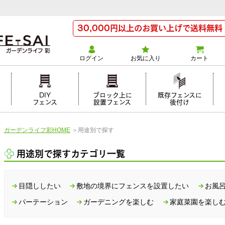
30,000円以上のお買い上げで送料無料
ログイン
お気に入り
カート
け
DIY
ブロック上に
既存フェンスに
フェンス
設置フェンス
後付け
ガーデンライフ彩HOME
＞
用途別で探す
用途別で探すカテゴリ一覧
目隠ししたい
敷地の境界にフェンスを設置したい
お風
パーテーション
ガーデニングを楽しむ
家庭菜園を楽し