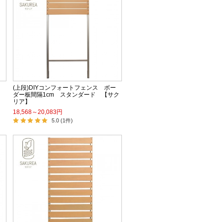
(上段)DIYコンフォートフェンス ボー
ント
ダー板間隔1cm スタンダード 【サク
リア】
18,568～20,083円
5.0 (1件)